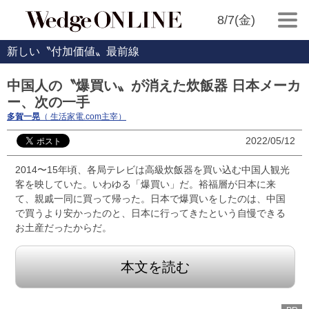
8/7(金)
新しい〝付加価値〟最前線
中国人の〝爆買い〟が消えた炊飯器 日本メーカ
ー、次の一手
多賀一晃
（ 生活家電.com主宰）
2022/05/12
2014〜15年頃、各局テレビは高級炊飯器を買い込む中国人観光
客を映していた。いわゆる「爆買い」だ。裕福層が日本に来
て、親戚一同に買って帰った。日本で爆買いをしたのは、中国
で買うより安かったのと、日本に行ってきたという自慢できる
お土産だったからだ。
本文を読む