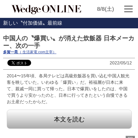
8/8(土)
新しい〝付加価値〟最前線
中国人の〝爆買い〟が消えた炊飯器 日本メーカ
ー、次の一手
多賀一晃
（ 生活家電.com主宰）
2022/05/12
2014〜15年頃、各局テレビは高級炊飯器を買い込む中国人観光
客を映していた。いわゆる「爆買い」だ。裕福層が日本に来
て、親戚一同に買って帰った。日本で爆買いをしたのは、中国
で買うより安かったのと、日本に行ってきたという自慢できる
お土産だったからだ。
本文を読む