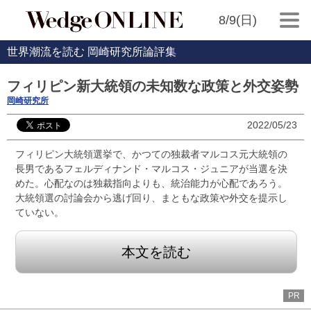
8/9(日)
世界潮流を読む 岡崎研究所論評集
フィリピン新大統領の未知数な政策と外交姿勢
岡崎研究所
2022/05/23
フィリピン大統領選挙で、かつての独裁者マルコス元大統領の
長男であるフェルディナンド・マルコス・ジュニアが当選を決
めた。心配なのは独裁指向よりも、統治能力が心配であろう。
大統領選の討論会から逃げ回り、まともな政策や外交を提示し
ていない。
本文を読む
PR