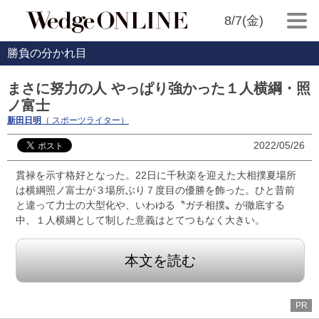
8/7(金)
勝負の分かれ目
まさに努力の人 やっぱり強かった１人横綱・照
ノ富士
新田日明
（ スポーツライター）
2022/05/26
貫禄を示す格好となった。22日に千秋楽を迎えた大相撲夏場所
は横綱照ノ富士が３場所ぶり７度目の優勝を飾った。ひと昔前
と違って力士の大型化や、いわゆる〝ガチ相撲〟が徹底する
中、１人横綱として制した意義はとてつもなく大きい。
本文を読む
PR