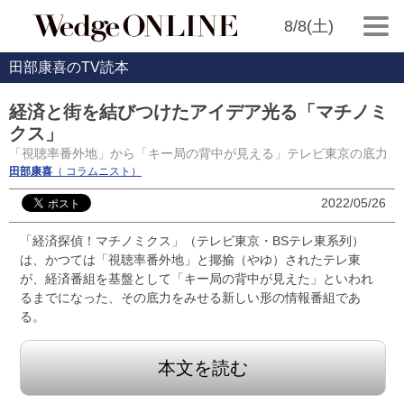
8/8(土)
田部康喜のTV読本
経済と街を結びつけたアイデア光る「マチノミ
クス」
「視聴率番外地」から「キー局の背中が見える」テレビ東京の底力
田部康喜
（ コラムニスト）
2022/05/26
「経済探偵！マチノミクス」（テレビ東京・BSテレ東系列）
は、かつては「視聴率番外地」と揶揄（やゆ）されたテレ東
が、経済番組を基盤として「キー局の背中が見えた」といわれ
るまでになった、その底力をみせる新しい形の情報番組であ
る。
本文を読む