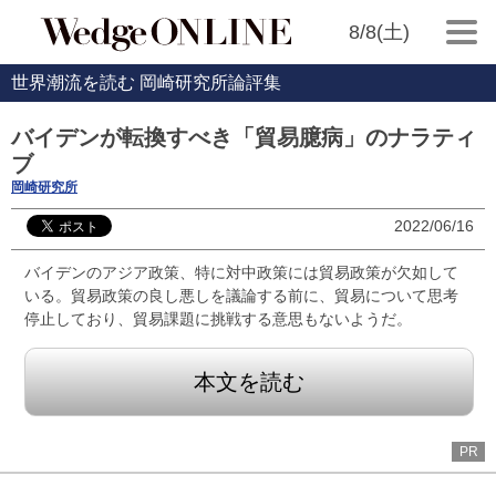
8/8(土)
世界潮流を読む 岡崎研究所論評集
バイデンが転換すべき「貿易臆病」のナラティ
ブ
岡崎研究所
2022/06/16
バイデンのアジア政策、特に対中政策には貿易政策が欠如して
いる。貿易政策の良し悪しを議論する前に、貿易について思考
停止しており、貿易課題に挑戦する意思もないようだ。
本文を読む
PR