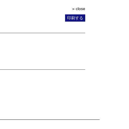
» close
印刷する