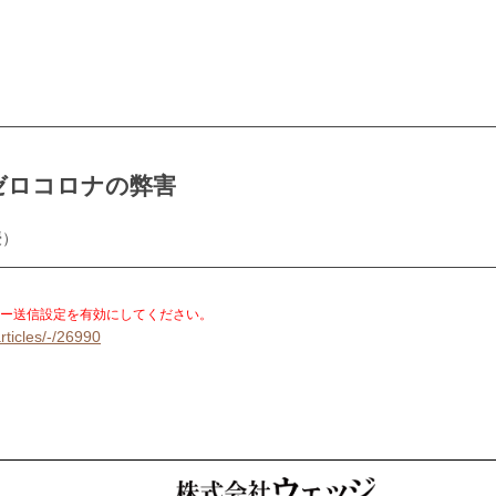
ゼロコロナの弊害
授）
。
ー送信設定を有効にしてください。
rticles/-/26990