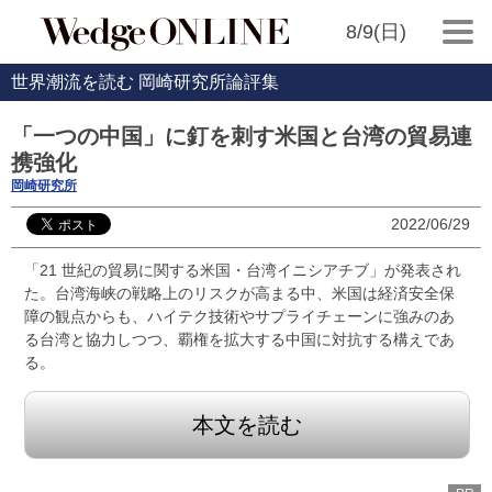
8/9(日)
世界潮流を読む 岡崎研究所論評集
「一つの中国」に釘を刺す米国と台湾の貿易連
携強化
岡崎研究所
2022/06/29
「21 世紀の貿易に関する米国・台湾イニシアチブ」が発表され
た。台湾海峡の戦略上のリスクが高まる中、米国は経済安全保
障の観点からも、ハイテク技術やサプライチェーンに強みのあ
る台湾と協力しつつ、覇権を拡大する中国に対抗する構えであ
る。
本文を読む