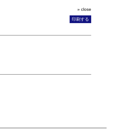
» close
印刷する