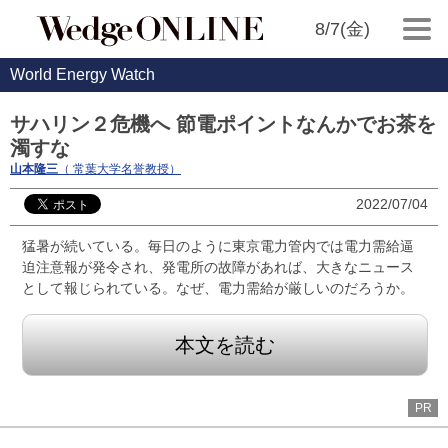
8/7(金)
World Energy Watch
サハリン２危機へ 節電ポイントなんかでお茶を
濁すな
山本隆三
（ 常葉大学名誉教授）
2022/07/04
猛暑が続いている。毎日のように東京電力管内では電力需給逼
迫注意報が発令され、発電所の故障があれば、大きなニュース
として報じられている。なぜ、電力需給が厳しいのだろうか。
本文を読む
PR