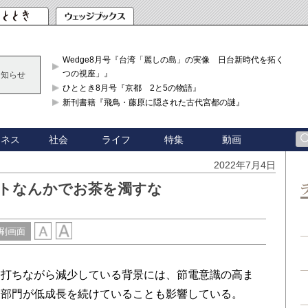
Wedge8月号『台湾「麗しの島」の実像 日台新時代を拓く「3
つの視座」』
お知らせ
ひととき8月号『京都 2と5の物語』
新刊書籍『飛鳥・藤原に隠された古代宮都の謎』
ジネス
社会
ライフ
特集
動画
2022年7月4日
ントなんかでお茶を濁すな
刷画面
打ちながら減少している背景には、節電意識の高ま
業部門が低成長を続けていることも影響している。