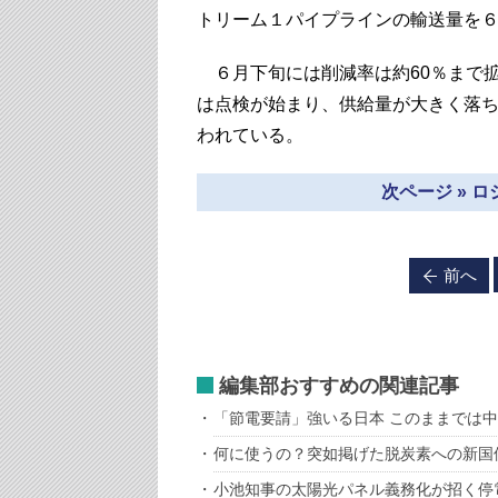
トリーム１パイプラインの輸送量を
６月下旬には削減率は約60％まで拡
は点検が始まり、供給量が大きく落
われている。
次ページ » 
前へ
編集部おすすめの関連記事
「節電要請」強いる日本 このままでは
何に使うの？突如掲げた脱炭素への新国
小池知事の太陽光パネル義務化が招く停