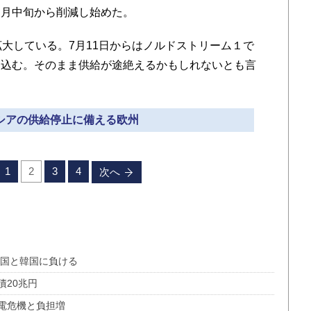
６月中旬から削減し始めた。
大している。7月11日からはノルドストリーム１で
ち込む。そのまま供給が途絶えるかもしれないとも言
ロシアの供給停止に備える欧州
1
2
3
4
次へ
中国と韓国に負ける
債20兆円
電危機と負担増