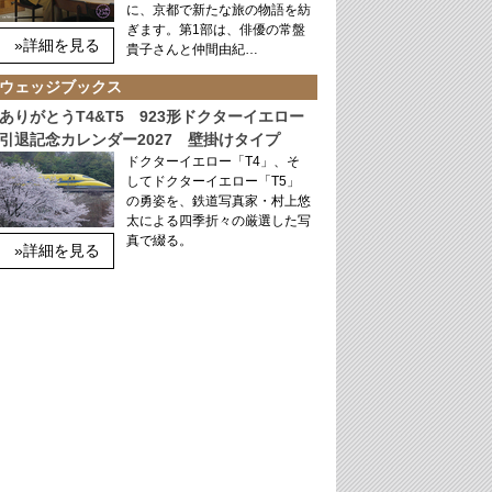
に、京都で新たな旅の物語を紡
ぎます。第1部は、俳優の常盤
»詳細を見る
貴子さんと仲間由紀…
ウェッジブックス
ありがとうT4&T5 923形ドクターイエロー
引退記念カレンダー2027 壁掛けタイプ
ドクターイエロー「T4」、そ
してドクターイエロー「T5」
の勇姿を、鉄道写真家・村上悠
太による四季折々の厳選した写
真で綴る。
»詳細を見る