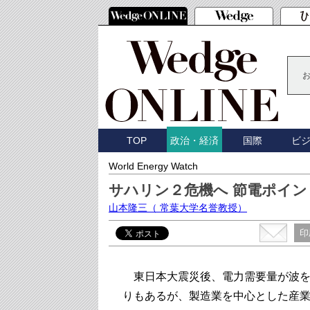
TOP
国際
ビ
政治・経済
World Energy Watch
サハリン２危機へ 節電ポイ
山本隆三
（ 常葉大学名誉教授）
印
東日本大震災後、電力需要量が波を
りもあるが、製造業を中心とした産