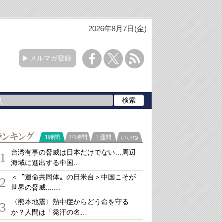
2026年8月7日(金)
メルマガ登録
ランキング
1時間
24時間
1週間
いいね
台湾有事の脅威は日本だけでない…周辺
1
海域に進出する中国…
＜〝運命共同体〟の日米台＞中国こそが
2
世界の脅威....…
〈熊本地震〉熱中症からどう命を守る
3
か？人間は「発汗の名…