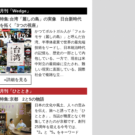
月刊「Wedge」
特集:台湾「麗しの島」の実像 日台新時代
を拓く「3つの視座」
かつてポルトガル人が「フォル
モサ（麗しの島）」と呼んだ台
湾。半導体産業で世界の最先端
技術をリードし、日本統治時代
の記憶も、歴史の一部として内
包している。一方で、現在は米
中対立の最前線に立たされ、難
しい現実に直面している。国際
社会で複雑な立…
»詳細を見る
月刊「ひととき」
特集:京都 2と5の物語
日本の文化や風土、人々の営み
を伝え、旅へと誘ってきた「ひ
ととき」。当誌が幾度となく特
集してきたのが京都です。創刊
25周年を迎える今号では、
〝2〟と〝5〟をキーワード