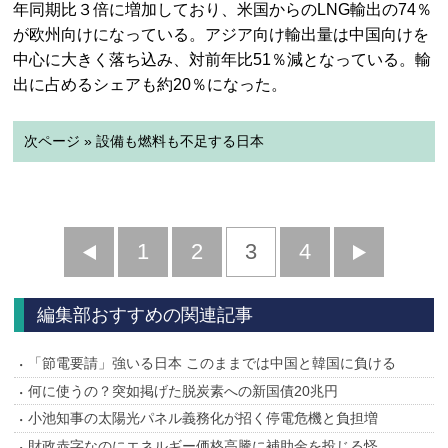
年同期比３倍に増加しており、米国からのLNG輸出の74％
が欧州向けになっている。アジア向け輸出量は中国向けを
中心に大きく落ち込み、対前年比51％減となっている。輸
出に占めるシェアも約20％になった。
次ページ » 設備も燃料も不足する日本
前
1
2
3
4
次
へ
へ
編集部おすすめの関連記事
「節電要請」強いる日本 このままでは中国と韓国に負ける
何に使うの？突如掲げた脱炭素への新国債20兆円
小池知事の太陽光パネル義務化が招く停電危機と負担増
財政赤字なのにエネルギー価格高騰に補助金を投じる怪