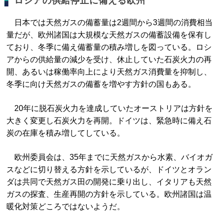
ロシアの供給停止に備える欧州
日本では天然ガスの備蓄量は2週間から3週間の消費相当
量だが、欧州諸国は大規模な天然ガスの備蓄設備を保有し
ており、冬季に備え備蓄量の積み増しを図っている。ロシ
アからの供給量の減少を受け、休止していた石炭火力の再
開、あるいは稼働率向上により天然ガス消費量を抑制し、
冬季に向け天然ガスの備蓄を増やす方針の国もある。
20年に脱石炭火力を達成していたオーストリアは方針を
大きく変更し石炭火力を再開。ドイツは、緊急時に備え石
炭の在庫を積み増してしている。
欧州委員会は、35年までに天然ガスから水素、バイオガ
スなどに切り替える方針を示しているが、ドイツとオラン
ダは共同で天然ガス田の開発に乗り出し、イタリアも天然
ガスの探査、生産再開の方針を示している。欧州諸国は温
暖化対策どころではないようだ。