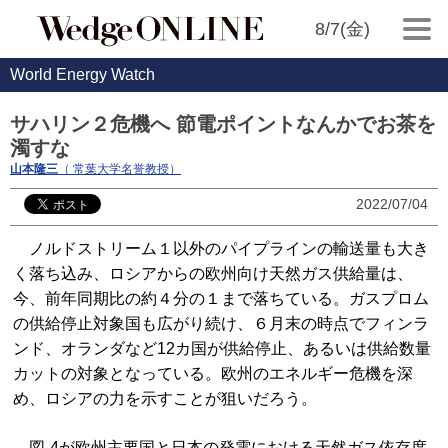
8/7(金)
World Energy Watch
サハリン２危機へ 節電ポイントなんかでお茶を
濁すな
山本隆三
（ 常葉大学名誉教授）
2022/07/04
ノルドストリーム１以外のパイプラインの輸送量も大き
く落ち込み、ロシアからの欧州向け天然ガス供給量は、
今、前年同期比の約４分の１まで落ちている。ガスプロム
の供給停止対象国も広がり続け、６月末の時点でフィンラ
ンド、オランダなど12カ国が供給停止、あるいは供給数量
カットの対象となっている。欧州のエネルギー危機を深
め、ロシアの力を示すことが狙いだろう。
図-4が欧州主要国と日本の発電における天然ガス依存度