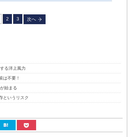
2
3
次へ
くする洋上風力
策は不要！
代が始まる
存というリスク