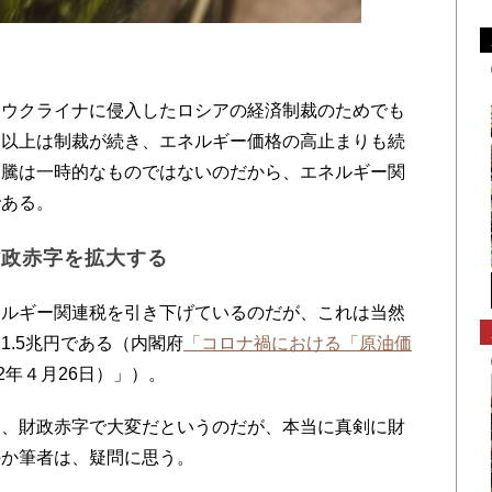
ウクライナに侵入したロシアの経済制裁のためでも
い以上は制裁が続き、エネルギー価格の高止まりも続
高騰は一時的なものではないのだから、エネルギー関
である。
財政赤字を拡大する
ルギー関連税を引き下げているのだが、これは当然
1.5兆円である（内閣府
「コロナ禍における「原油価
22年４月26日）」）。
、財政赤字で大変だというのだが、本当に真剣に財
のか筆者は、疑問に思う。