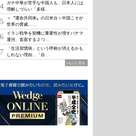
ガチ中華が苦手な中国人も…日本人には
4
理解しづらい「多様…
＜〝運命共同体〟の日米台＞中国こそが
5
世界の脅威....…
イラン戦争を契機に重要性が増すパナマ
6
運河、直面する２つ…
「生活習慣病」という呼称が消えるかも
7
しれない理由…「自…
»もっと見る