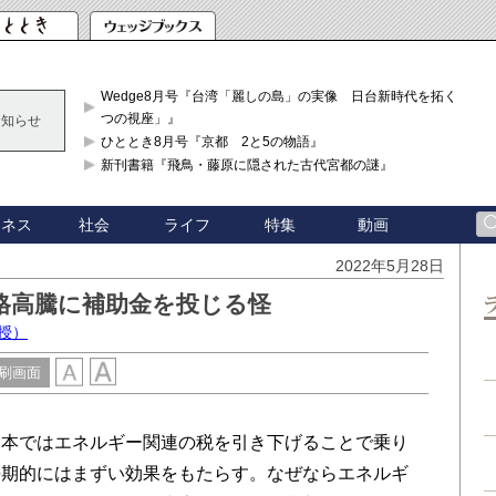
Wedge8月号『台湾「麗しの島」の実像 日台新時代を拓く「3
つの視座」』
お知らせ
ひととき8月号『京都 2と5の物語』
新刊書籍『飛鳥・藤原に隠された古代宮都の謎』
ジネス
社会
ライフ
特集
動画
2022年5月28日
格高騰に補助金を投じる怪
授）
刷画面
本ではエネルギー関連の税を引き下げることで乗り
長期的にはまずい効果をもたらす。なぜならエネルギ