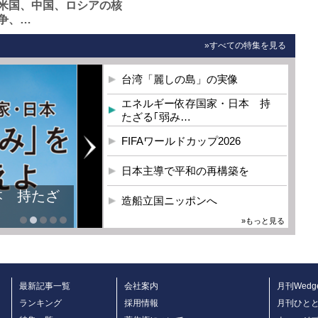
米国、中国、ロシアの核
争、…
»すべての特集を見る
台湾「麗しの島」の実像
エネルギー依存国家・日本 持
たざる｢弱み…
FIFAワールドカップ2026
日本主導で平和の再構築を
本 持たざ
造船立国ニッポンへ
»もっと見る
最新記事一覧
会社案内
月刊Wedg
ランキング
採用情報
月刊ひと