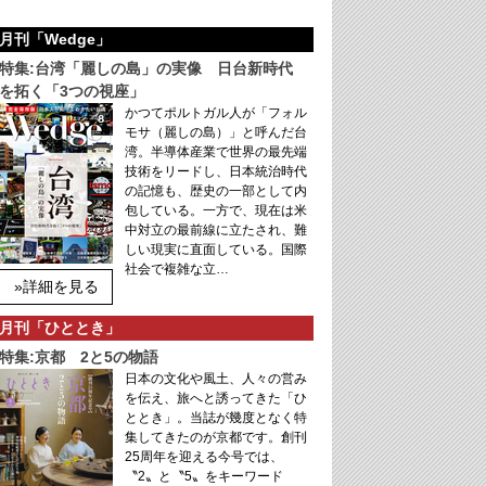
月刊「Wedge」
特集:台湾「麗しの島」の実像 日台新時代
を拓く「3つの視座」
かつてポルトガル人が「フォル
モサ（麗しの島）」と呼んだ台
湾。半導体産業で世界の最先端
技術をリードし、日本統治時代
の記憶も、歴史の一部として内
包している。一方で、現在は米
中対立の最前線に立たされ、難
しい現実に直面している。国際
社会で複雑な立…
»詳細を見る
月刊「ひととき」
特集:京都 2と5の物語
日本の文化や風土、人々の営み
を伝え、旅へと誘ってきた「ひ
ととき」。当誌が幾度となく特
集してきたのが京都です。創刊
25周年を迎える今号では、
〝2〟と〝5〟をキーワード