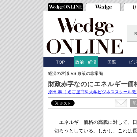
TOP
国際
ビ
政治・経済
経済の常識 VS 政策の非常識
財政赤字なのにエネルギー価
原田 泰
（ 名古屋商科大学ビジネススクール教
印
エネルギー価格の高騰に対して、日
切ろうとしている。しかし、これは