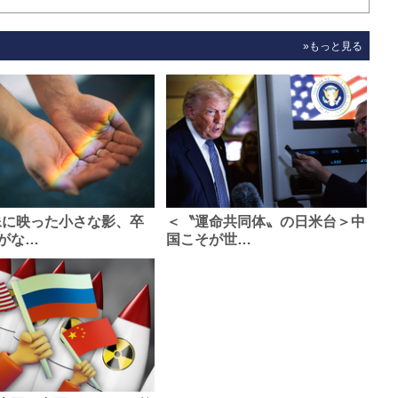
»もっと見る
像に映った小さな影、卒
＜〝運命共同体〟の日米台＞中
がな…
国こそが世…