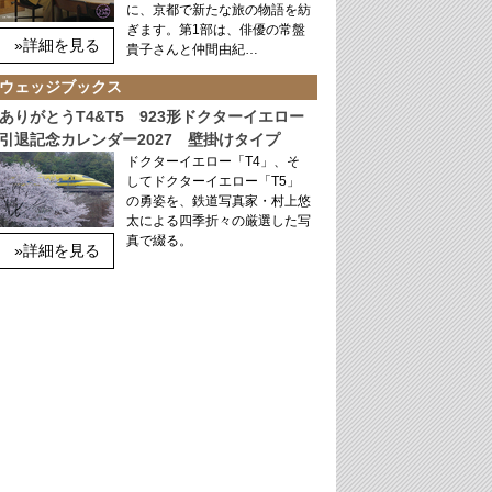
に、京都で新たな旅の物語を紡
ぎます。第1部は、俳優の常盤
»詳細を見る
貴子さんと仲間由紀…
ウェッジブックス
ありがとうT4&T5 923形ドクターイエロー
引退記念カレンダー2027 壁掛けタイプ
ドクターイエロー「T4」、そ
してドクターイエロー「T5」
の勇姿を、鉄道写真家・村上悠
太による四季折々の厳選した写
真で綴る。
»詳細を見る