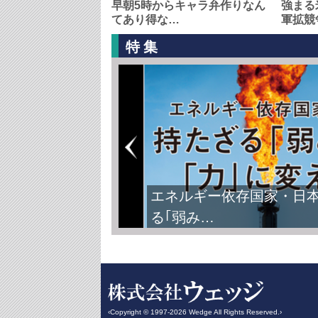
早朝5時からキャラ弁作りなん
強まる
てあり得な…
軍拡競
特集
エネルギー依存国家・日
る｢弱み…
‹Copyright © 1997-2026 Wedge All Rights Reserved.›