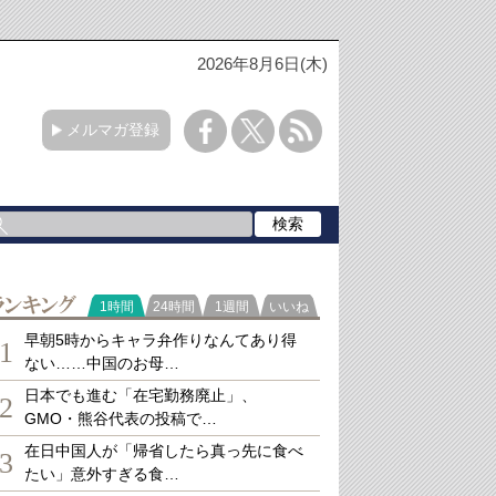
2026年8月6日(木)
メルマガ登録
ランキング
1時間
24時間
1週間
いいね
早朝5時からキャラ弁作りなんてあり得
1
ない……中国のお母…
日本でも進む「在宅勤務廃止」、
2
GMO・熊谷代表の投稿で…
在日中国人が「帰省したら真っ先に食べ
3
たい」意外すぎる食…