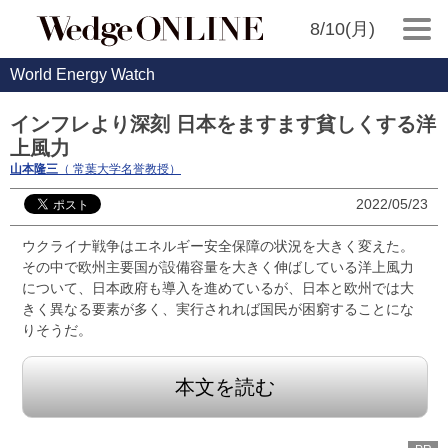
8/10(月)
World Energy Watch
インフレより深刻 日本をますます貧しくする洋
上風力
山本隆三
（ 常葉大学名誉教授）
2022/05/23
ウクライナ戦争はエネルギー安全保障の状況を大きく変えた。
その中で欧州主要国が設備容量を大きく伸ばしている洋上風力
について、日本政府も導入を進めているが、日本と欧州では大
きく異なる要素が多く、実行されれば国民が困窮することにな
りそうだ。
本文を読む