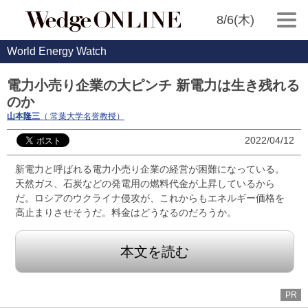
8/6(木)
World Energy Watch
電力小売り企業の大ピンチ 新電力は生き残れる
のか
山本隆三
（ 常葉大学名誉教授）
2022/04/12
新電力と呼ばれる電力小売り企業の経営が困難になっている。
天然ガス、石炭などの発電用の燃料代金が上昇しているから
だ。ロシアのウクライナ侵攻が、これからもエネルギー価格を
高止まりさせそうだ。料金はどうなるのだろうか。
本文を読む
PR