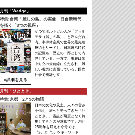
月刊「Wedge」
特集:台湾「麗しの島」の実像 日台新時代
を拓く「3つの視座」
かつてポルトガル人が「フォル
モサ（麗しの島）」と呼んだ台
湾。半導体産業で世界の最先端
技術をリードし、日本統治時代
の記憶も、歴史の一部として内
包している。一方で、現在は米
中対立の最前線に立たされ、難
しい現実に直面している。国際
社会で複雑な立…
»詳細を見る
月刊「ひととき」
特集:京都 2と5の物語
日本の文化や風土、人々の営み
を伝え、旅へと誘ってきた「ひ
ととき」。当誌が幾度となく特
集してきたのが京都です。創刊
25周年を迎える今号では、
〝2〟と〝5〟をキーワード