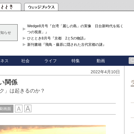
Wedge8月号『台湾「麗しの島」の実像 日台新時代を拓く「3
つの視座」』
お知らせ
ひととき8月号『京都 2と5の物語』
新刊書籍『飛鳥・藤原に隠された古代宮都の謎』
ジネス
社会
ライフ
特集
動画
2022年4月10日
い関係
ク」は起きるのか？
刷画面