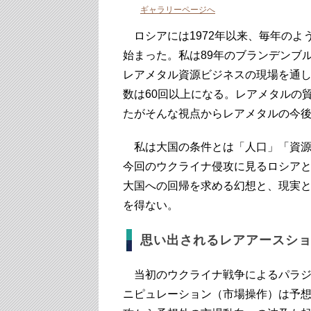
ギャラリーページへ
ロシアには1972年以来、毎年のよ
始まった。私は89年のブランデンブ
レアメタル資源ビジネスの現場を通
数は60回以上になる。レアメタルの
たがそんな視点からレアメタルの今
私は大国の条件とは「人口」「資源」
今回のウクライナ侵攻に見るロシア
大国への回帰を求める幻想と、現実
を得ない。
思い出されるレアアースシ
当初のウクライナ戦争によるパラジ
ニピュレーション（市場操作）は予