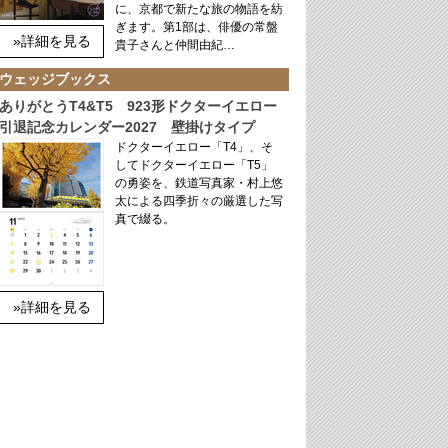
に、京都で新たな旅の物語を紡
ぎます。第1部は、俳優の常盤
»詳細を見る
貴子さんと仲間由紀…
ウェッジブックス
ありがとうT4&T5 923形ドクターイエロー
引退記念カレンダー2027 壁掛けタイプ
ドクターイエロー「T4」、そ
してドクターイエロー「T5」
の勇姿を、鉄道写真家・村上悠
太による四季折々の厳選した写
真で綴る。
»詳細を見る