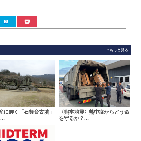
»もっと見る
産に輝く「石舞台古墳」
〈熊本地震〉熱中症からどう命
0…
を守るか？…