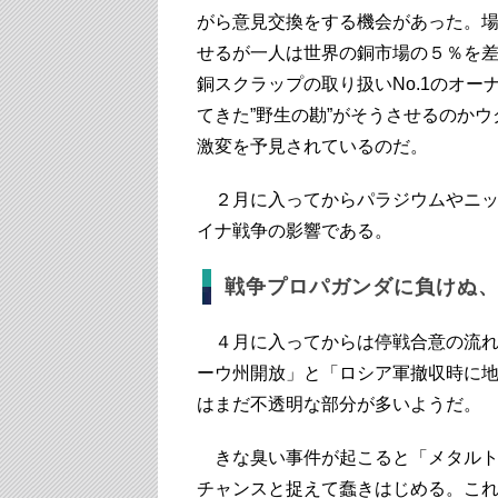
がら意見交換をする機会があった。
せるが一人は世界の銅市場の５％を差
銅スクラップの取り扱いNo.1のオ
てきた”野生の勘”がそうさせるのか
激変を予見されているのだ。
２月に入ってからパラジウムやニッ
イナ戦争の影響である。
戦争プロパガンダに負けぬ
４月に入ってからは停戦合意の流れ
ーウ州開放」と「ロシア軍撤収時に
はまだ不透明な部分が多いようだ。
きな臭い事件が起こると「メタルト
チャンスと捉えて蠢きはじめる。こ