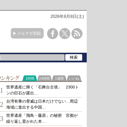
2026年8月8日(土)
メルマガ登録
ランキング
1時間
24時間
1週間
いいね
世界遺産に輝く「石舞台古墳」 2300ト
1
ンの巨石が露出…
台湾有事の脅威は日本だけでない…周辺
2
海域に進出する中国…
世界遺産「飛鳥・藤原」の秘密 宮都が
3
繰り返し置かれた本…