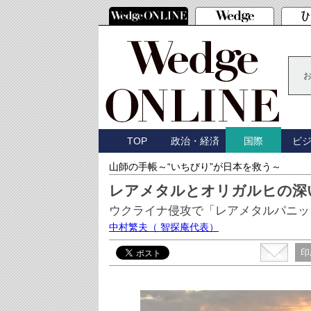
TOP
政治・経済
ビ
国際
山師の手帳～“いちびり”が日本を救う～
レアメタルとオリガルヒの深
ウクライナ侵攻で「レアメタルパニッ
中村繁夫
（ 智探庵代表）
印