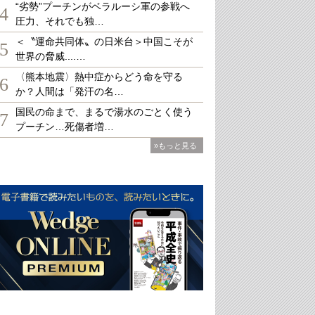
“劣勢”プーチンがベラルーシ軍の参戦へ
4
圧力、それでも独…
＜〝運命共同体〟の日米台＞中国こそが
5
世界の脅威....…
〈熊本地震〉熱中症からどう命を守る
6
か？人間は「発汗の名…
国民の命まで、まるで湯水のごとく使う
7
プーチン…死傷者増…
»もっと見る