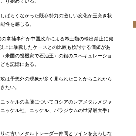
起こり始めている。
しばらくなかった既存勢力の激しい変化が玉突き状
可能性を感じる。
船の拿捕事件が中国政府による希土類の輸出禁止に発
倍以上に暴騰したケースとの比較も検討する価値があ
弟（米国の投機家で石油王）の銀のスペキュレーショ
なども記憶にある。
攻は予想外の現象が多く見られたことからこれから
いきたい。
ニッケルの高騰についてロシアのレアメタルメジャ
ルニッケル社、ニッケル、パラジウムの世界最大手）
りに古いメタルトレーダー仲間とワインを交わしな