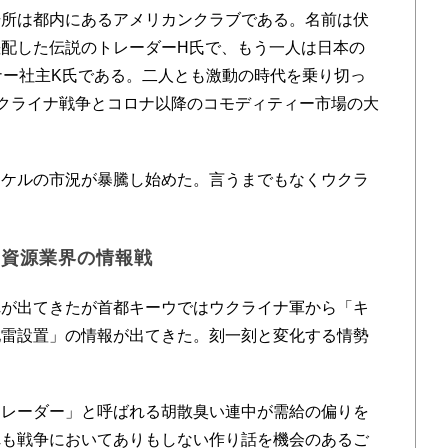
場所は都内にあるアメリカンクラブである。名前は伏
配した伝説のトレーダーH氏で、もう一人は日本の
ーナー社主K氏である。二人とも激動の時代を乗り切っ
ウクライナ戦争とコロナ以降のコモディティー市場の大
ケルの市況が暴騰し始めた。言うまでもなくウクラ
、資源業界の情報戦
が出てきたが首都キーウではウクライナ軍から「キ
地雷設置」の情報が出てきた。刻一刻と変化する情勢
レーダー」と呼ばれる胡散臭い連中が需給の偏りを
れも戦争においてありもしない作り話を機会のあるご