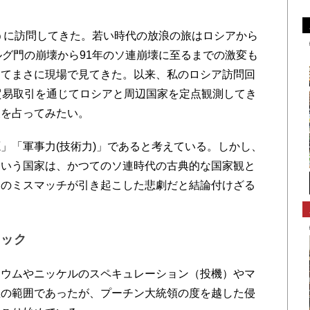
うに訪問してきた。若い時代の放浪の旅はロシアから
ルグ門の崩壊から91年のソ連崩壊に至るまでの激変も
してまさに現場で見てきた。以来、私のロシア訪問回
貿易取引を通じてロシアと周辺国家を定点観測してき
後を占ってみたい。
「軍事力(技術力)」であると考えている。しかし、
という国家は、かつてのソ連時代の古典的な国家観と
とのミスマッチが引き起こした悲劇だと結論付けざる
ョック
ウムやニッケルのスペキュレーション（投機）やマ
想の範囲であったが、プーチン大統領の度を越した侵