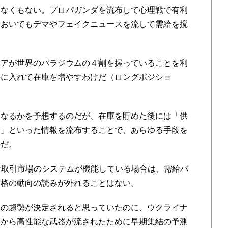
えなくもない。プロパガンダを流布して心理戦で有利
においてもデマやフェイクニュースを流して需給を撹
。
アが世界のパラジウムの４割を握っていることを利
手に入れて在庫を増やすわけだ（ロングポジショ
なるかを予想するのだが、在庫を貯めた後には「供
る」といった情報を流布することで、あらゆる手段を
のだ。
な取引市場のシステムが機能している場合は、需給バ
価格の動向の読みが外れることはない。
の趨勢が決定されると思っていたのに、ウクライナ
米から高性能な武器が流されたために早期集結の予測