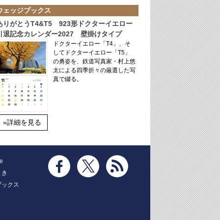
ウェッジブックス
ありがとうT4&T5 923形ドクターイエロー
引退記念カレンダー2027 壁掛けタイプ
ドクターイエロー「T4」、そ
してドクターイエロー「T5」
の勇姿を、鉄道写真家・村上悠
太による四季折々の厳選した写
真で綴る。
»詳細を見る
e
とき
ブックス