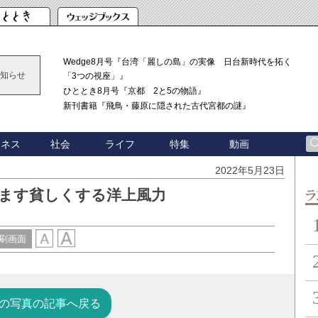
Wedge8月号『台湾「麗しの島」の実像 日台新時代を拓く
知らせ
「3つの視座」』
ひととき8月号『京都 2と5の物語』
新刊書籍『飛鳥・藤原に隠された古代宮都の謎』
ジネス
社会
ライフ
特集
動画
2022年5月23日
すます貧しくする洋上風力
ン
刷画面
の写真の記事へ戻る