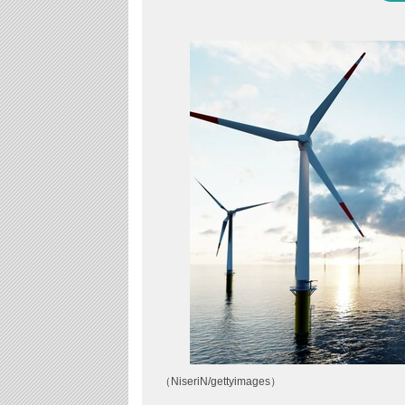
（NiseriN/gettyimages）