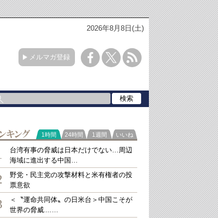
2026年8月8日(土)
メルマガ登録
ラ
1時間
24時間
1週間
いいね
キング
台湾有事の脅威は日本だけでない…周辺
1
海域に進出する中国…
野党・民主党の攻撃材料と米有権者の投
2
票意欲
＜〝運命共同体〟の日米台＞中国こそが
3
世界の脅威....…