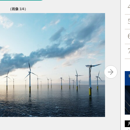
（画像
1
/4）
写真を拡