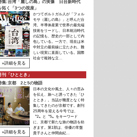
特集:台湾「麗しの島」の実像 日台新時代
を拓く「3つの視座」
かつてポルトガル人が「フォル
モサ（麗しの島）」と呼んだ台
湾。半導体産業で世界の最先端
技術をリードし、日本統治時代
の記憶も、歴史の一部として内
包している。一方で、現在は米
中対立の最前線に立たされ、難
しい現実に直面している。国際
社会で複雑な立…
»詳細を見る
月刊「ひととき」
特集:京都 2と5の物語
日本の文化や風土、人々の営み
を伝え、旅へと誘ってきた「ひ
ととき」。当誌が幾度となく特
集してきたのが京都です。創刊
25周年を迎える今号では、
〝2〟と〝5〟をキーワード
に、京都で新たな旅の物語を紡
ぎます。第1部は、俳優の常盤
»詳細を見る
貴子さんと仲間由紀…