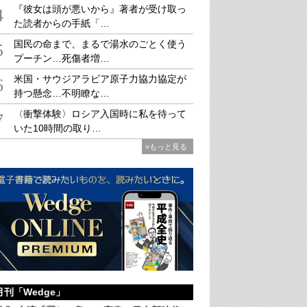
『彼女は頭が悪いから』著者が受け取っ
4
た読者からの手紙「…
国民の命まで、まるで湯水のごとく使う
大
5
プーチン…死傷者増…
米国・サウジアラビア原子力協力協定が
6
持つ懸念…不明瞭な…
〈衝撃体験〉ロシア入国時に私を待って
7
いた10時間の取り…
»もっと見る
月刊「Wedge」