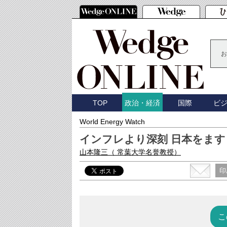
お
TOP
国際
ビ
政治・経済
World Energy Watch
インフレより深刻 日本をま
山本隆三
（ 常葉大学名誉教授）
印
こ