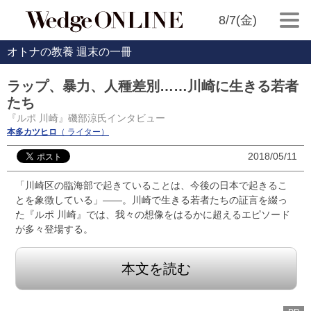
8/7(金)
オトナの教養 週末の一冊
ラップ、暴力、人種差別……川崎に生きる若者
たち
『ルポ 川崎』磯部涼氏インタビュー
本多カツヒロ
（ ライター）
2018/05/11
「川崎区の臨海部で起きていることは、今後の日本で起きるこ
とを象徴している」――。川崎で生きる若者たちの証言を綴っ
た『ルポ 川崎』では、我々の想像をはるかに超えるエピソード
が多々登場する。
本文を読む