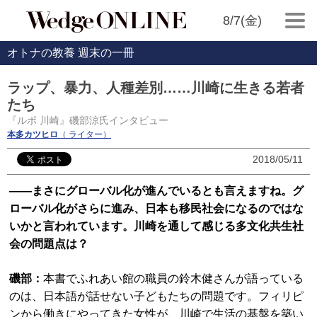
8/7(金)
オトナの教養 週末の一冊
ラップ、暴力、人種差別……川崎に生きる若者
たち
『ルポ 川崎』磯部涼氏インタビュー
本多カツヒロ
（ ライター）
2018/05/11
――まさにグローバル化が進んでいるとも言えますね。グ
ローバル化がさらに進み、日本も移民社会になるのではな
いかと言われています。川崎を通して感じる多文化共生社
会の問題点は？
磯部：
本書でふれあい館の職員の鈴木健さんが語っている
のは、日本語が話せない子どもたちの問題です。フィリピ
ンから働きにやってきた女性が、川崎で生活の基盤を築い