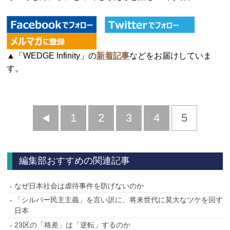
▲「WEDGE Infinity」の
新着記事
などをお届けしていま
す。
前
1
2
3
4
5
へ
編集部おすすめの関連記事
なぜ日本社会は虐待事件を防げないのか
「シルバー民主主義」を言い訳に、将来世代に莫大なツケを回す
日本
23区の「格差」は「逆転」するのか