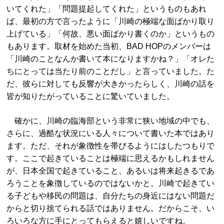
いてくれた」「問題提起してくれた」というものもあれ
ば、最初の方で言ったように「川崎の極端な面ばかり取り
上げている」「何故、悪い面ばかり書くのか」というもの
もあります。取材を始めた当初、BAD HOPのメンバーは
「川崎のことなんか書いて本になりますかね？」「オレた
ちにとっては当たり前のことだし」と言っていました。た
だ、彼らに対しても反響が大きかったらしく、川崎の話を
皆が知りたがっていることに驚いていました。
確かに、川崎の臨海部という非常に狭い地域の中でも、
さらに、過酷な状況にいる人々について書いた本ではあり
ます。ただ、それが象徴性を帯びるようにはしたつもりで
す。ここで起きていることは極端に思えるかもしれません
が、日本全国で起きていること、あるいは将来起きるであ
ろうことを象徴しているのではないかと。川崎で起きてい
る子どもや移民の問題は、自分たちの身近にはない問題だ
からと切り捨てられる話ではありません。だからこそ、い
ろいろな方に手にとってもらえると嬉しいですね。