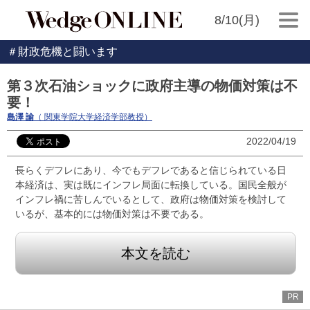
8/10(月)
＃財政危機と闘います
第３次石油ショックに政府主導の物価対策は不
要！
島澤 諭
（ 関東学院大学経済学部教授）
2022/04/19
長らくデフレにあり、今でもデフレであると信じられている日
本経済は、実は既にインフレ局面に転換している。国民全般が
インフレ禍に苦しんでいるとして、政府は物価対策を検討して
いるが、基本的には物価対策は不要である。
本文を読む
PR