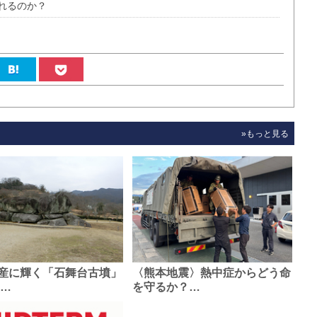
れるのか？
»もっと見る
産に輝く「石舞台古墳」
〈熊本地震〉熱中症からどう命
0…
を守るか？…