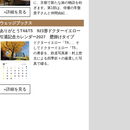
に、京都で新たな旅の物語を紡
ぎます。第1部は、俳優の常盤
»詳細を見る
貴子さんと仲間由紀…
ウェッジブックス
ありがとうT4&T5 923形ドクターイエロー
引退記念カレンダー2027 壁掛けタイプ
ドクターイエロー「T4」、そ
してドクターイエロー「T5」
の勇姿を、鉄道写真家・村上悠
太による四季折々の厳選した写
真で綴る。
»詳細を見る