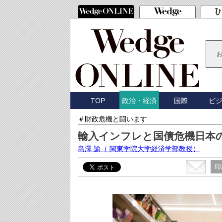
TOP
国際
ビ
政治・経済
＃財政危機と闘います
輸入インフレと国債危機日本
島澤 諭
（ 関東学院大学経済学部教授）
印