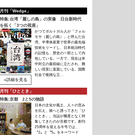
月刊「Wedge」
特集:台湾「麗しの島」の実像 日台新時代
を拓く「3つの視座」
かつてポルトガル人が「フォル
モサ（麗しの島）」と呼んだ台
湾。半導体産業で世界の最先端
技術をリードし、日本統治時代
の記憶も、歴史の一部として内
包している。一方で、現在は米
中対立の最前線に立たされ、難
しい現実に直面している。国際
社会で複雑な立…
»詳細を見る
月刊「ひととき」
特集:京都 2と5の物語
日本の文化や風土、人々の営み
を伝え、旅へと誘ってきた「ひ
ととき」。当誌が幾度となく特
集してきたのが京都です。創刊
25周年を迎える今号では、
〝2〟と〝5〟をキーワード