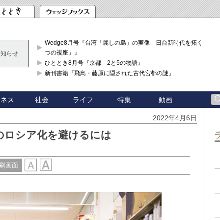
Wedge8月号『台湾「麗しの島」の実像 日台新時代を拓く「3
つの視座」』
お知らせ
ひととき8月号『京都 2と5の物語』
新刊書籍『飛鳥・藤原に隠された古代宮都の謎』
ジネス
社会
ライフ
特集
動画
2022年4月6日
のロシア化を避けるには
刷画面