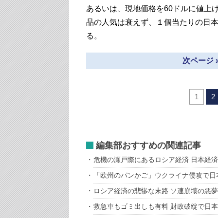
あるいは、現地価格を60ドルに値上
品の人気は衰えず、１個当たりの日本
る。
次ページ 
1
2
編集部おすすめの関連記事
危機の瀬戸際にあるロシア経済 日本経
「欧州のパンかご」ウクライナ侵攻で日
ロシア経済の悲惨な末路 ソ連崩壊の悪
救急車もゴミ出しも有料 財政破綻で日