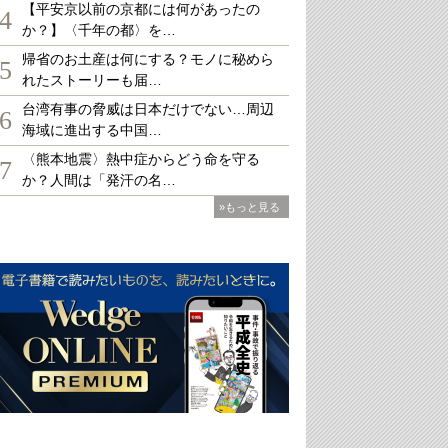
【平安京以前の京都には何があったの
4
か？】〈千年の都〉を…
帰省のお土産は何にする？モノに秘めら
5
れたストーリーも届…
台湾有事の脅威は日本だけでない…周辺
6
海域に進出する中国…
〈熊本地震〉熱中症からどう命を守る
7
か？人間は「発汗の名…
»もっと見る