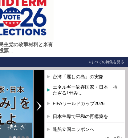
民主党の攻撃材料と米有
投票…
»すべての特集を見る
台湾「麗しの島」の実像
エネルギー依存国家・日本 持
たざる｢弱み…
FIFAワールドカップ2026
日本主導で平和の再構築を
本 持たざ
造船立国ニッポンへ
»もっと見る