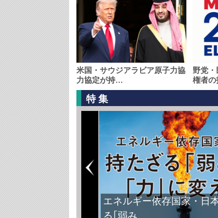
米国・サウジアラビア原子力協
野党・
力協定が持…
権者の
特集
エネルギー依存国家・日
る｢弱み…