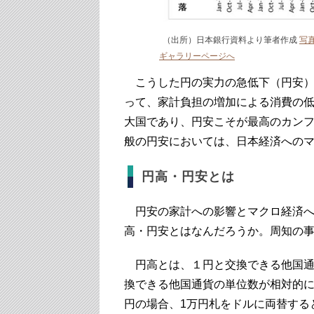
（出所）日本銀行資料より筆者作成
写
ギャラリーページへ
こうした円の実力の急低下（円安）
って、家計負担の増加による消費の
大国であり、円安こそが最高のカン
般の円安においては、日本経済への
円高・円安とは
円安の家計への影響とマクロ経済へ
高・円安とはなんだろうか。周知の
円高とは、１円と交換できる他国通
換できる他国通貨の単位数が相対的に
円の場合、1万円札をドルに両替すると