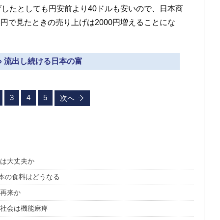
げしたとしても円安前より40ドルも安いので、日本商
円で見たときの売り上げは2000円増えることにな
» 流出し続ける日本の富
3
4
5
次へ
済は大丈夫か
本の食料はどうなる
夢再来か
本社会は機能麻痺