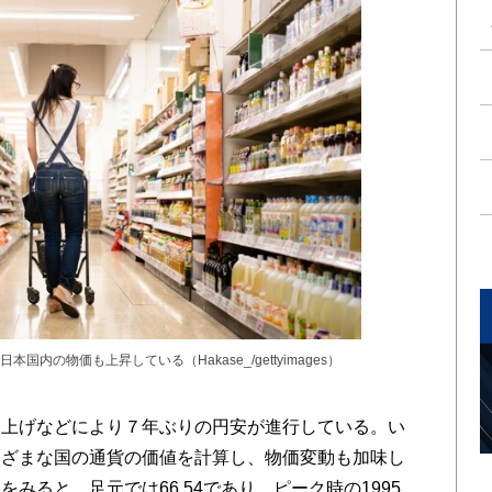
内の物価も上昇している（Hakase_/gettyimages）
上げなどにより７年ぶりの円安が進行している。い
まざまな国の通貨の価値を計算し、物価変動も加味し
みると、足元では66.54であり、ピーク時の1995