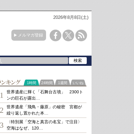
2026年8月8日(土)
メルマガ登録
ランキング
1時間
24時間
1週間
いいね
世界遺産に輝く「石舞台古墳」 2300ト
1
ンの巨石が露出…
世界遺産「飛鳥・藤原」の秘密 宮都が
2
繰り返し置かれた本…
〈特別展「空海と真言の名宝」で注目〉
3
空海はなぜ、120…