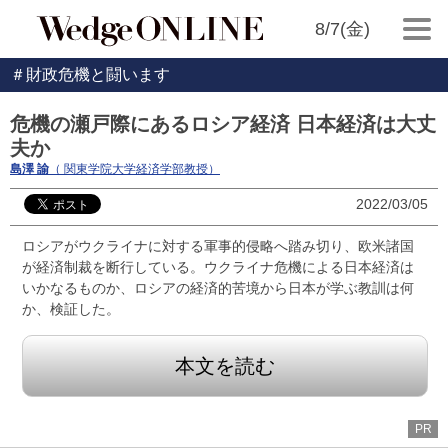
8/7(金)
＃財政危機と闘います
危機の瀬戸際にあるロシア経済 日本経済は大丈
夫か
島澤 諭
（ 関東学院大学経済学部教授）
2022/03/05
ロシアがウクライナに対する軍事的侵略へ踏み切り、欧米諸国
が経済制裁を断行している。ウクライナ危機による日本経済は
いかなるものか、ロシアの経済的苦境から日本が学ぶ教訓は何
か、検証した。
本文を読む
PR