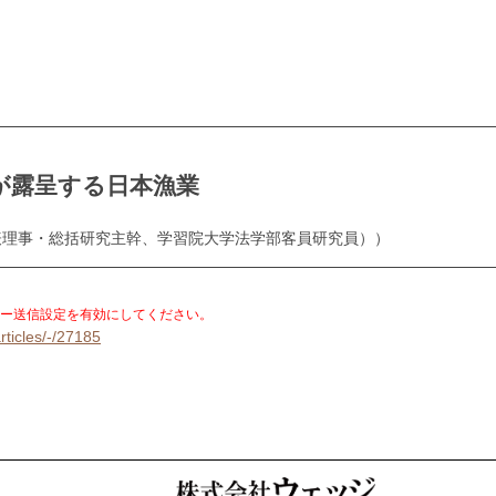
が露呈する日本漁業
表理事・総括研究主幹、学習院大学法学部客員研究員））
。
ー送信設定を有効にしてください。
rticles/-/27185