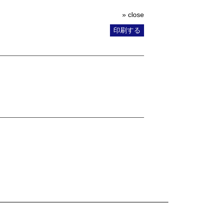
» close
印刷する