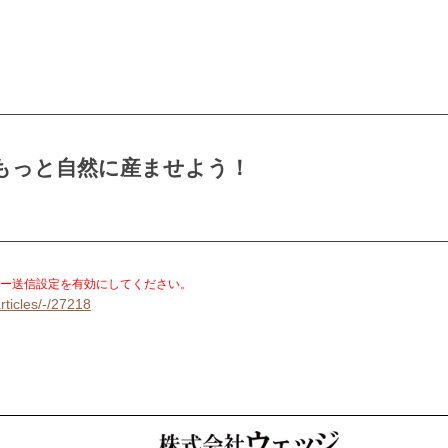
もっと自然に産ませよう！
）
。
ー送信設定を有効にしてください。
rticles/-/27218