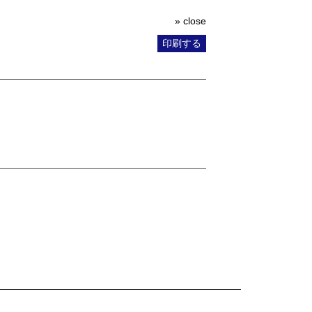
» close
印刷する