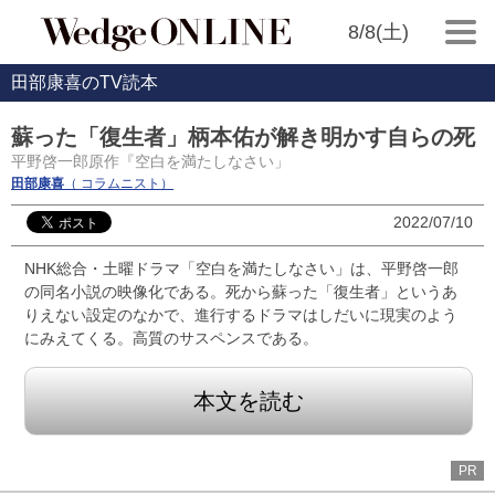
8/8(土)
田部康喜のTV読本
蘇った「復生者」柄本佑が解き明かす自らの死
平野啓一郎原作『空白を満たしなさい」
田部康喜
（ コラムニスト）
2022/07/10
NHK総合・土曜ドラマ「空白を満たしなさい」は、平野啓一郎
の同名小説の映像化である。死から蘇った「復生者」というあ
りえない設定のなかで、進行するドラマはしだいに現実のよう
にみえてくる。高質のサスペンスである。
本文を読む
PR