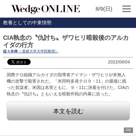
8/9(日)
教養としての中東情勢
CIA執念の〝仇討ち〟ザワヒリ暗殺後のアルカ
イダの行方
佐々木伸
（ 星槎大学大学院教授）
2022/08/04
国際テロ組織アルカイダの指導者アイマン・ザワヒリが米無人
機の攻撃で殺害された。「米同時多発テロ９・11」の最後に残
った首謀者。米国は名実ともに、９・11に決着を付けた。CIAの
執念の〝仇討ち〟ともいえる暗殺作戦の内幕に迫った。
本文を読む
PR