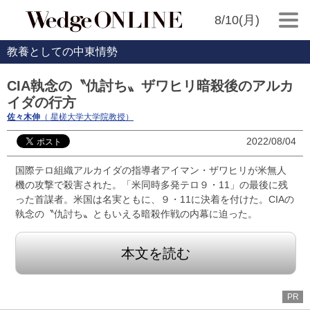
8/10(月)
教養としての中東情勢
CIA執念の〝仇討ち〟ザワヒリ暗殺後のアルカ
イダの行方
佐々木伸
（ 星槎大学大学院教授）
2022/08/04
国際テロ組織アルカイダの指導者アイマン・ザワヒリが米無人
機の攻撃で殺害された。「米同時多発テロ９・11」の最後に残
った首謀者。米国は名実ともに、９・11に決着を付けた。CIAの
執念の〝仇討ち〟ともいえる暗殺作戦の内幕に迫った。
本文を読む
PR