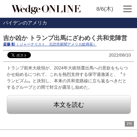
8/6(木)
バイデンのアメリカ
吉か凶か トランプ出馬にざわめく共和党陣営
斎藤 彰
（ ジャーナリスト、元読売新聞アメリカ総局長）
2022/08/10
トランプ前米大統領が、2024年大統領選出馬への意欲をちらつ
かせ始めるにつれて、これを熱烈支持する保守過激派と、〝ト
ランピズム〟と決別し、本来の共和党路線に立ち返るべきだと
するグループとの間で対立が露呈し始めた。
本文を読む
PR