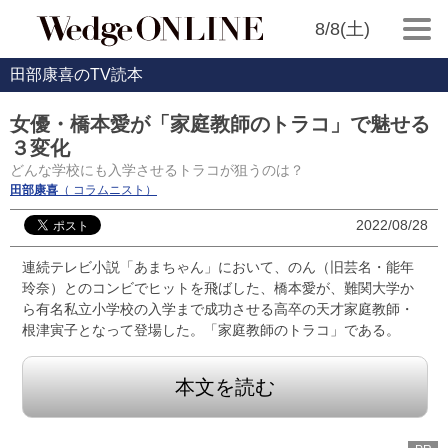
8/8(土)
田部康喜のTV読本
女優・橋本愛が「家庭教師のトラコ」で魅せる
３変化
どんな学校にも入学させるトラコが狙うのは？
田部康喜
（ コラムニスト）
2022/08/28
連続テレビ小説「あまちゃん」において、のん（旧芸名・能年
玲奈）とのコンビでヒットを飛ばした、橋本愛が、難関大学か
ら有名私立小学校の入学まで成功させる高卒の天才家庭教師・
根津寅子となって登場した。「家庭教師のトラコ」である。
本文を読む