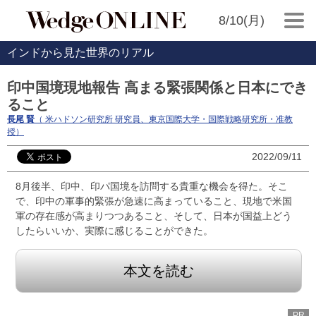
8/10(月)
インドから見た世界のリアル
印中国境現地報告 高まる緊張関係と日本にでき
ること
長尾 賢
（ 米ハドソン研究所 研究員、東京国際大学・国際戦略研究所・准教
授）
2022/09/11
8月後半、印中、印パ国境を訪問する貴重な機会を得た。そこ
で、印中の軍事的緊張が急速に高まっていること、現地で米国
軍の存在感が高まりつつあること、そして、日本が国益上どう
したらいいか、実際に感じることができた。
本文を読む
PR