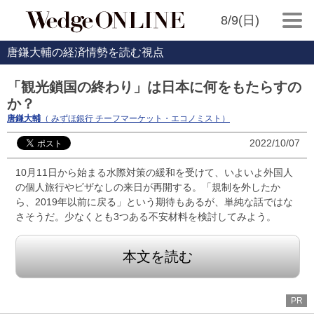
8/9(日)
唐鎌大輔の経済情勢を読む視点
「観光鎖国の終わり」は日本に何をもたらすの
か？
唐鎌大輔
（ みずほ銀行 チーフマーケット・エコノミスト）
2022/10/07
10月11日から始まる水際対策の緩和を受けて、いよいよ外国人
の個人旅行やビザなしの来日が再開する。「規制を外したか
ら、2019年以前に戻る」という期待もあるが、単純な話ではな
さそうだ。少なくとも3つある不安材料を検討してみよう。
本文を読む
PR