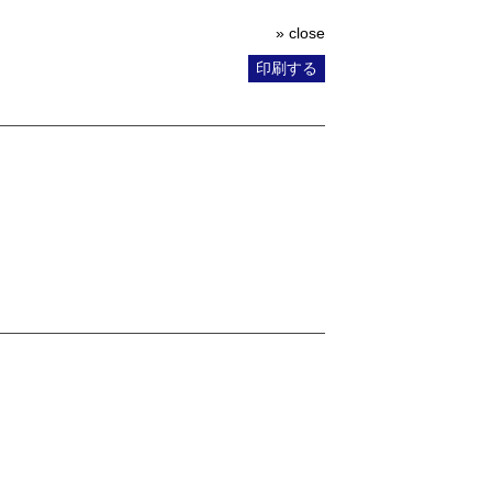
» close
印刷する