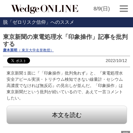
8/9(日)
脱「ゼロリスク信仰」へのススメ
東京新聞の東電処理水「印象操作」記事を批判
する
唐木英明
（ 東京大学名誉教授）
2022/10/12
東京新聞１面に『「印象操作」批判免れず』と、『東電処理水
安全アピール実演・トリチウム検知できない線量計・セシウム
高濃度でなければ無反応』の見出しが並んだ。「印象操作」は
東京新聞だという批判が続いているので、あえて一言コメント
したい。
本文を読む