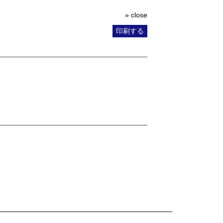
» close
印刷する