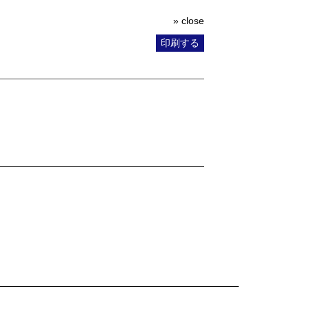
» close
印刷する