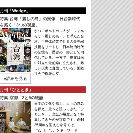
月刊「Wedge」
特集:台湾「麗しの島」の実像 日台新時代
を拓く「3つの視座」
かつてポルトガル人が「フォル
モサ（麗しの島）」と呼んだ台
湾。半導体産業で世界の最先端
技術をリードし、日本統治時代
の記憶も、歴史の一部として内
包している。一方で、現在は米
中対立の最前線に立たされ、難
しい現実に直面している。国際
社会で複雑な立…
»詳細を見る
月刊「ひととき」
特集:京都 2と5の物語
日本の文化や風土、人々の営み
を伝え、旅へと誘ってきた「ひ
ととき」。当誌が幾度となく特
集してきたのが京都です。創刊
25周年を迎える今号では、
〝2〟と〝5〟をキーワード