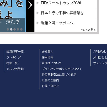
FIFAワールドカップ2026
日本主導で平和の再構築を
本 持たざ
造船立国ニッポンへ
»もっと見る
最新記事一覧
会社案内
月刊Wedg
ランキング
採用情報
月刊ひと
特集一覧
著作権について
ウェッジ
メルマガ登録
プライバシーポリシーについて
特定商取引法に基づく表示
広告のご案内
お問い合わせ