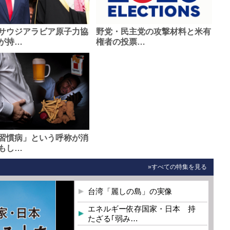
サウジアラビア原子力協
野党・民主党の攻撃材料と米有
が持…
権者の投票…
習慣病」という呼称が消
もし…
»すべての特集を見る
台湾「麗しの島」の実像
エネルギー依存国家・日本 持
たざる｢弱み…