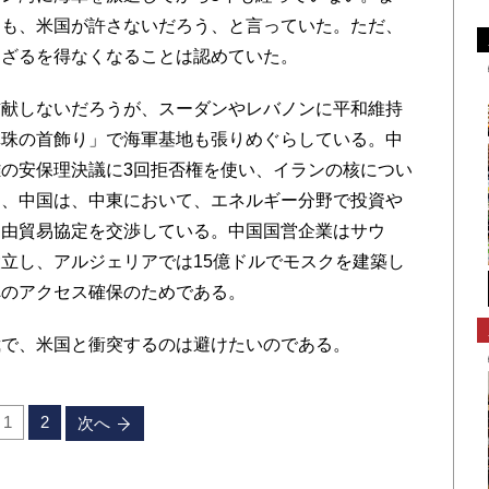
ても、米国が許さないだろう、と言っていた。ただ、
さざるを得なくなることは認めていた。
献しないだろうが、スーダンやレバノンに平和維持
真珠の首飾り」で海軍基地も張りめぐらしている。中
の安保理決議に3回拒否権を使い、イランの核につい
た、中国は、中東において、エネルギー分野で投資や
自由貿易協定を交渉している。中国国営企業はサウ
立し、アルジェリアでは15億ドルでモスクを建築し
へのアクセス確保のためである。
で、米国と衝突するのは避けたいのである。
1
2
次へ