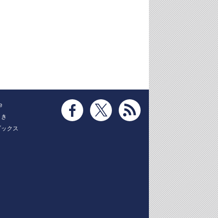
e
とき
ブックス