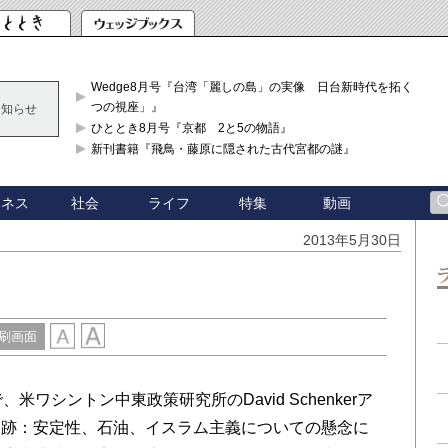
Wedge8月号『台湾「麗しの島」の実像 日台新時代を拓く「3
つの視座」』
お知らせ
ひととき8月号『京都 2と5の物語』
新刊書籍『飛鳥・藤原に隠された古代宮都の謎』
ジネス
社会
ライフ
特集
動画
2013年5月30日
刷画面
s紙で、米ワシントン中東政策研究所のDavid Schenkerア
足跡：安定性、石油、イスラム主義についての懸念に