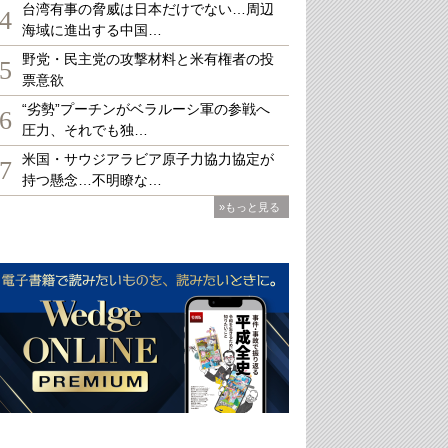
台湾有事の脅威は日本だけでない…周辺
4
海域に進出する中国…
野党・民主党の攻撃材料と米有権者の投
5
票意欲
“劣勢”プーチンがベラルーシ軍の参戦へ
6
圧力、それでも独…
米国・サウジアラビア原子力協力協定が
7
持つ懸念…不明瞭な…
»もっと見る