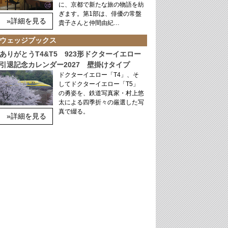
に、京都で新たな旅の物語を紡
ぎます。第1部は、俳優の常盤
»詳細を見る
貴子さんと仲間由紀…
ウェッジブックス
ありがとうT4&T5 923形ドクターイエロー
引退記念カレンダー2027 壁掛けタイプ
ドクターイエロー「T4」、そ
してドクターイエロー「T5」
の勇姿を、鉄道写真家・村上悠
太による四季折々の厳選した写
真で綴る。
»詳細を見る