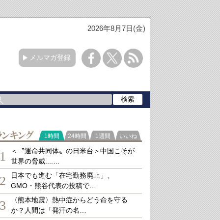
2026年8月7日(金)
メルマガ登録
ランキング
1時間
24時間
1週間
いいね
＜〝運命共同体〟の日米台＞中国こそが
1
世界の脅威....…
日本でも進む「在宅勤務廃止」、
2
GMO・熊谷代表の投稿で…
〈熊本地震〉熱中症からどう命を守る
3
か？人間は「発汗の名…