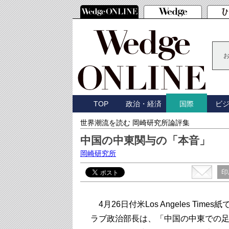
TOP
政治・経済
ビ
国際
世界潮流を読む 岡崎研究所論評集
中国の中東関与の「本音」
岡崎研究所
印
4月26日付米Los Angeles Time
ラブ政治部長は、「中国の中東での