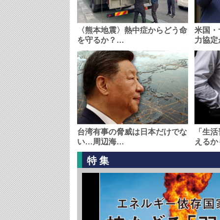
〈熊本地震〉熱中症からどう命
米国・
を守るか？…
力協定
台湾有事の脅威は日本だけでな
「生活
い…周辺海…
えるか
特集