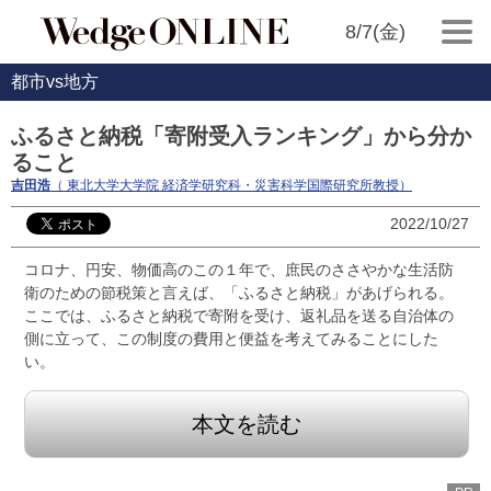
8/7(金)
都市vs地方
ふるさと納税「寄附受入ランキング」から分か
ること
吉田浩
（ 東北大学大学院 経済学研究科・災害科学国際研究所教授）
2022/10/27
コロナ、円安、物価高のこの１年で、庶民のささやかな生活防
衛のための節税策と言えば、「ふるさと納税」があげられる。
ここでは、ふるさと納税で寄附を受け、返礼品を送る自治体の
側に立って、この制度の費用と便益を考えてみることにした
い。
本文を読む