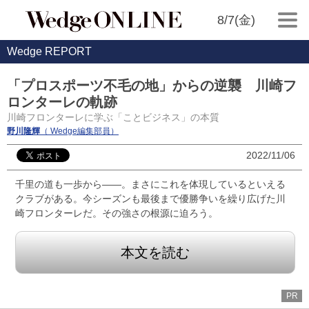
8/7(金)
Wedge REPORT
「プロスポーツ不毛の地」からの逆襲 川崎フ
ロンターレの軌跡
川崎フロンターレに学ぶ「ことビジネス」の本質
野川隆輝
（ Wedge編集部員）
2022/11/06
千里の道も一歩から――。まさにこれを体現しているといえる
クラブがある。今シーズンも最後まで優勝争いを繰り広げた川
崎フロンターレだ。その強さの根源に迫ろう。
本文を読む
PR