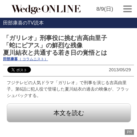
8/9(日)
田部康喜のTV読本
「ガリレオ」刑事役に挑む吉高由里子
「蛇にピアス」の鮮烈な残像
夏川結衣と共通する若き日の覚悟とは
田部康喜
（ コラムニスト）
2013/05/29
フジテレビの人気ドラマ「ガリレオ」で刑事を演じる吉高由里
子。第6話に犯人役で登場した夏川結衣の過去の映像が、フラッ
シュバックする。
本文を読む
PR