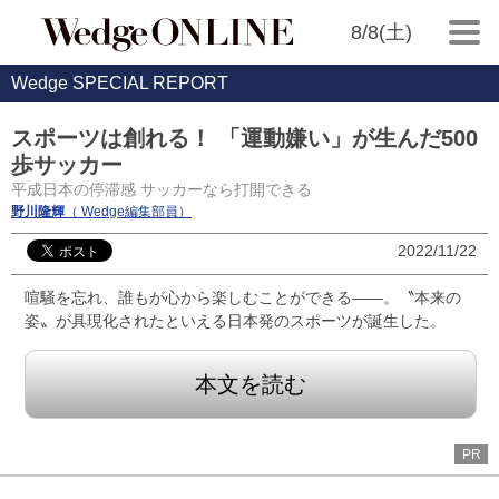
8/8(土)
Wedge SPECIAL REPORT
スポーツは創れる！ 「運動嫌い」が生んだ500
歩サッカー
平成日本の停滞感 サッカーなら打開できる
野川隆輝
（ Wedge編集部員）
2022/11/22
喧騒を忘れ、誰もが心から楽しむことができる——。〝本来の
姿〟が具現化されたといえる日本発のスポーツが誕生した。
本文を読む
PR