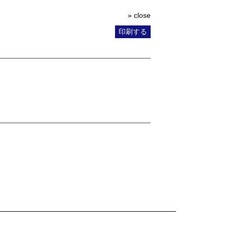
» close
印刷する