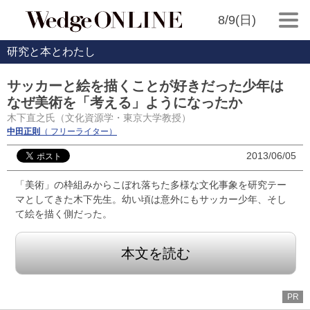
8/9(日)
研究と本とわたし
サッカーと絵を描くことが好きだった少年は
なぜ美術を「考える」ようになったか
木下直之氏（文化資源学・東京大学教授）
中田正則
（ フリーライター）
2013/06/05
「美術」の枠組みからこぼれ落ちた多様な文化事象を研究テー
マとしてきた木下先生。幼い頃は意外にもサッカー少年、そし
て絵を描く側だった。
本文を読む
PR