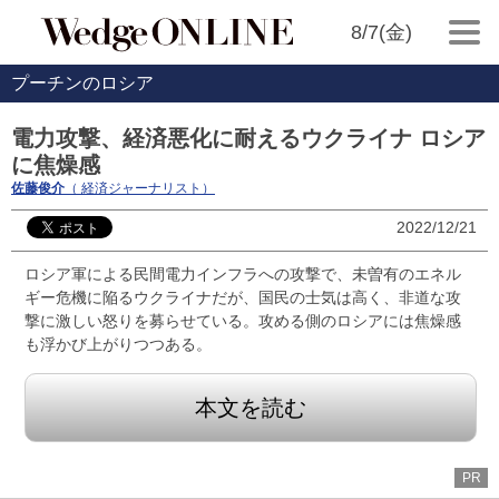
8/7(金)
プーチンのロシア
電力攻撃、経済悪化に耐えるウクライナ ロシア
に焦燥感
佐藤俊介
（ 経済ジャーナリスト）
2022/12/21
ロシア軍による民間電力インフラへの攻撃で、未曽有のエネル
ギー危機に陥るウクライナだが、国民の士気は高く、非道な攻
撃に激しい怒りを募らせている。攻める側のロシアには焦燥感
も浮かび上がりつつある。
本文を読む
PR