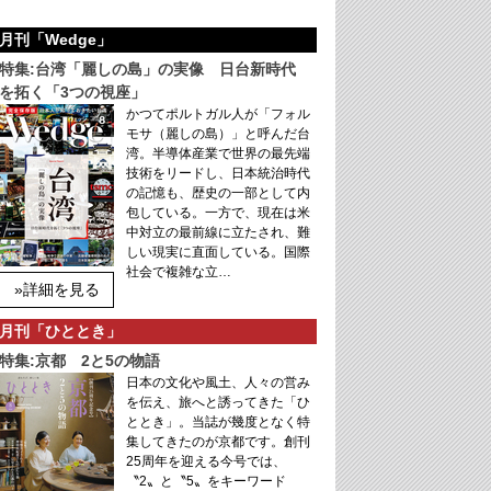
月刊「Wedge」
特集:台湾「麗しの島」の実像 日台新時代
を拓く「3つの視座」
かつてポルトガル人が「フォル
モサ（麗しの島）」と呼んだ台
湾。半導体産業で世界の最先端
技術をリードし、日本統治時代
の記憶も、歴史の一部として内
包している。一方で、現在は米
中対立の最前線に立たされ、難
しい現実に直面している。国際
社会で複雑な立…
»詳細を見る
月刊「ひととき」
特集:京都 2と5の物語
日本の文化や風土、人々の営み
を伝え、旅へと誘ってきた「ひ
ととき」。当誌が幾度となく特
集してきたのが京都です。創刊
25周年を迎える今号では、
〝2〟と〝5〟をキーワード