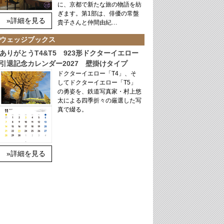
に、京都で新たな旅の物語を紡
ぎます。第1部は、俳優の常盤
»詳細を見る
貴子さんと仲間由紀…
ウェッジブックス
ありがとうT4&T5 923形ドクターイエロー
引退記念カレンダー2027 壁掛けタイプ
ドクターイエロー「T4」、そ
してドクターイエロー「T5」
の勇姿を、鉄道写真家・村上悠
太による四季折々の厳選した写
真で綴る。
»詳細を見る