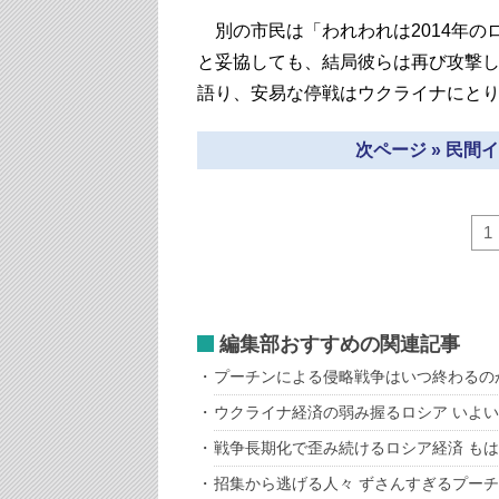
別の市民は「われわれは2014年の
と妥協しても、結局彼らは再び攻撃
語り、安易な停戦はウクライナにと
次ページ » 民
1
編集部おすすめの関連記事
プーチンによる侵略戦争はいつ終わるの
ウクライナ経済の弱み握るロシア いよ
戦争長期化で歪み続けるロシア経済 も
招集から逃げる人々 ずさんすぎるプー