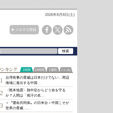
2026年8月8日(土)
メルマガ登録
ランキング
1時間
24時間
1週間
いいね
台湾有事の脅威は日本だけでない…周辺
1
海域に進出する中国…
〈熊本地震〉熱中症からどう命を守る
2
か？人間は「発汗の名…
＜〝運命共同体〟の日米台＞中国こそが
3
世界の脅威....…