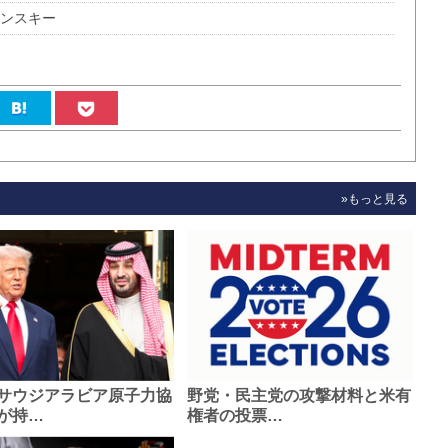
レンスキー
»もっと見る
サウジアラビア原子力協
野党・民主党の攻撃材料と米有
が持…
権者の投票…