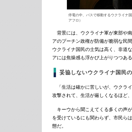
停電の中、バスで移動するウクライナ国民。
アフロ）
背景には、ウクライナ軍が東部や南
アのプーチン政権が防備が脆弱な民
ウクライナ国民の士気は高く、非道
アには焦燥感も浮かび上がりつつあ
妥協しないウクライナ国民
「生活は確かに苦しいが、ウクライ
攻撃されて、生活が厳しくなるほど
キーウから聞こえてくる多くの声が
を受けているにも関わらず、市民ら
態だ。