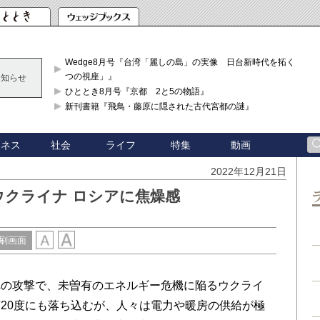
Wedge8月号『台湾「麗しの島」の実像 日台新時代を拓く「3
つの視座」』
お知らせ
ひととき8月号『京都 2と5の物語』
新刊書籍『飛鳥・藤原に隠された古代宮都の謎』
ジネス
社会
ライフ
特集
動画
2022年12月21日
ウクライナ ロシアに焦燥感
刷画面
の攻撃で、未曽有のエネルギー危機に陥るウクライ
20度にも落ち込むが、人々は電力や暖房の供給が極