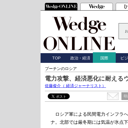
TOP
政治・経済
ビ
国際
プーチンのロシア
電力攻撃、経済悪化に耐える
佐藤俊介
（ 経済ジャーナリスト）
印
ロシア軍による民間電力インフラへ
ナ。北部では厳冬期には気温が氷点下