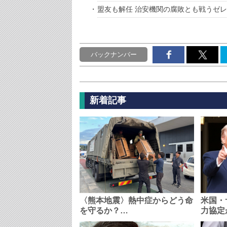
盟友も解任 治安機関の腐敗とも戦うゼ
バックナンバー
新着記事
〈熊本地震〉熱中症からどう命
米国・
を守るか？…
力協定