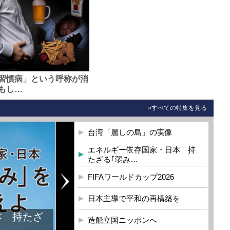
習慣病」という呼称が消
もし…
»すべての特集を見る
台湾「麗しの島」の実像
エネルギー依存国家・日本 持
たざる｢弱み…
FIFAワールドカップ2026
日本主導で平和の再構築を
本 持たざ
造船立国ニッポンへ