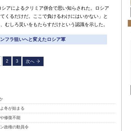
ロシアによるクリミア併合で思い知らされた。ロシア
してくるだけだ。ここで負けるわけにはいかない」と
り、むしろ災いをもたらすだけという認識を示した。
間インフラ狙いへと変えたロシア軍
2
3
次へ
か
いよ冬が始まる
はや修復不能
チン政権の動員令