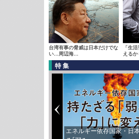
台湾有事の脅威は日本だけでな
「生活
い…周辺海…
えるか
特集
エネルギー依存国家・日