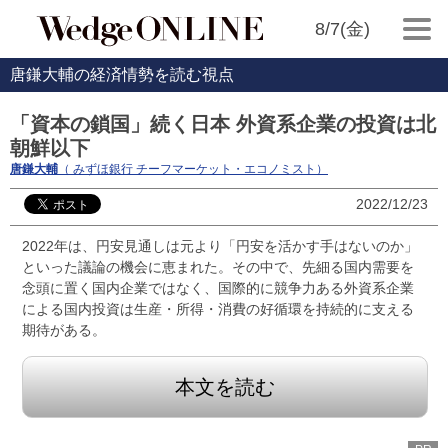
8/7(金)
唐鎌大輔の経済情勢を読む視点
「資本の鎖国」続く日本 外資系企業の投資は北
朝鮮以下
唐鎌大輔
（ みずほ銀行 チーフマーケット・エコノミスト）
2022/12/23
2022年は、円安見通しは元より「円安を活かす手はないのか」
といった議論の機会に恵まれた。その中で、先細る国内需要を
念頭に置く国内企業ではなく、国際的に競争力ある外資系企業
による国内投資は生産・所得・消費の好循環を持続的に支える
期待がある。
本文を読む