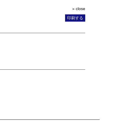
» close
印刷する