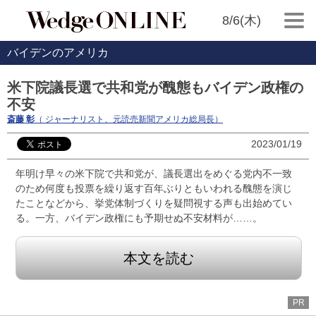
8/6(木)
バイデンのアメリカ
米下院議長選で共和党が醜態もバイデン政権の
不安
斎藤 彰
（ ジャーナリスト、元読売新聞アメリカ総局長）
2023/01/19
年明け早々の米下院で共和党が、議長選出をめぐる党内不一致
のため何度も投票を繰り返す百年ぶりともいわれる醜態を演じ
たことなどから、挙党体制づくりを疑問視する声も出始めてい
る。一方、バイデン政権にも予期せぬ不安材料が……。
本文を読む
PR