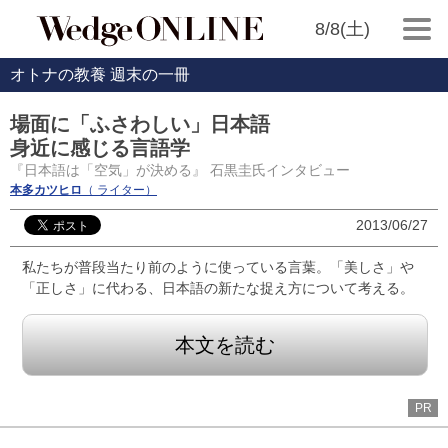
8/8(土)
オトナの教養 週末の一冊
場面に「ふさわしい」日本語
身近に感じる言語学
『日本語は「空気」が決める』 石黒圭氏インタビュー
本多カツヒロ
（ ライター）
2013/06/27
私たちが普段当たり前のように使っている言葉。「美しさ」や
「正しさ」に代わる、日本語の新たな捉え方について考える。
本文を読む
PR