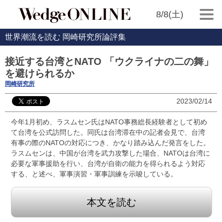
8/8(土)
世界潮流を読む 岡崎研究所論評集
接近する台湾とNATO 「ウクライナの二の舞」
を避けられるか
岡崎研究所
2023/02/14
今年1月初め、ラスムセン氏はNATO事務総長経験者として初め
て台湾を公式訪問した。同氏は台湾滞在中の記者会見で、台湾
有事の際のNATOの対応につき、かなり踏み込んだ発言をした。
ラスムセンは、中国が台湾を武力攻撃した場合、NATOは台湾に
必要な軍事援助を行い、台湾が自衛の能力を得られるよう対応
する、と述べ、軍事演習・軍事訓練を示唆している。
本文を読む