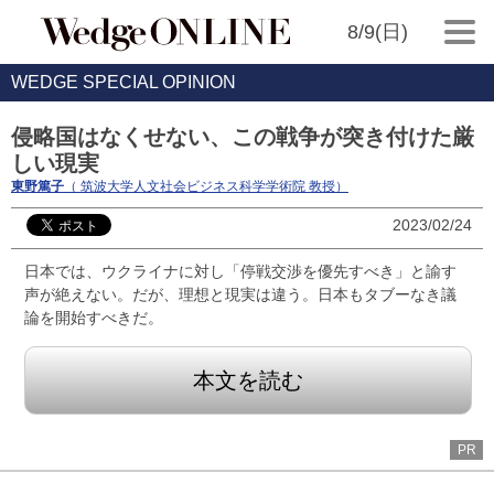
8/9(日)
WEDGE SPECIAL OPINION
侵略国はなくせない、この戦争が突き付けた厳
しい現実
東野篤子
（ 筑波大学人文社会ビジネス科学学術院 教授）
2023/02/24
日本では、ウクライナに対し「停戦交渉を優先すべき」と諭す
声が絶えない。だが、理想と現実は違う。日本もタブーなき議
論を開始すべきだ。
本文を読む
PR